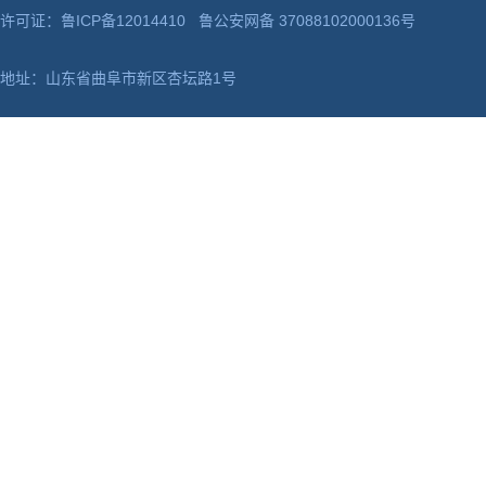
许可证：鲁ICP备12014410 鲁公安网备 37088102000136号
地址：山东省曲阜市新区杏坛路1号