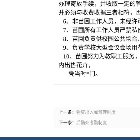
办理寄放手续，并收取一定的
并必须与收费收据三者相符，
6
、非苗圃工作人员，未经许
7
、苗圃所有工作人员严禁私
8
、苗圃负责供校园公共场合
9
、负责学校大型会议会场用
10
、苗圃努力为教职工服务，
内出售花卉，
凭当时*门。
上一条：
物资出入库管理制度
下一条：
后勤处考勤制度