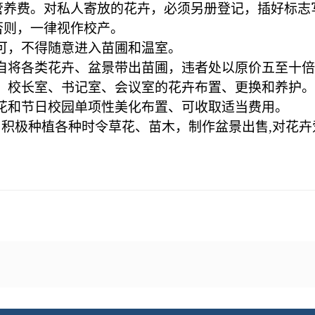
管养费。对私人寄放的花卉，必须另册登记，插好标志
否则，一律视作校产。
可，不得随意进入苗圃和温室。
自将各类花卉、盆景带出苗圃，违者处以原价五至十倍
、校长室、书记室、会议室的花卉布置、更换和养护。
花和节日校园单项性美化布置、可收取适当费用。
积极种植各种时令草花、苗木，制作盆景出售,对花卉